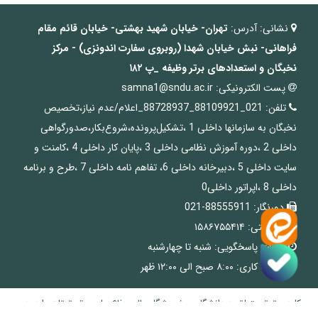
نشانی:
آدرس:
تهران- خیابان شهید بهشتی- خیابان قائم مقام
فراهانی- نبش خیابان
شهدا
(روبروی سفارت اندونزی) - مرکز
نخبگان و استعدادهای برتر وظیفه
_پ
۱۸۲
پست الکترونیکی:
samna1@sndu.ac.ir
تلفن:
021_88109921_88728937_اعلام/عدم نیاز،تخصیص
نخبگان به سازمانها داخلی 1 ،تشکیل‌پرونده،شروع‌بکار،صدورگواهی
داخلی 2 ،دوره آموزش نظامی داخلی 3 ،پایان کار داخلی 4 ،کامنت و
سایت داخلی 5 ،دبیرخانه داخلی 6، تفاهم نامه داخلی 7 ،طرح و برنامه
داخلی 8 ،اپراتور داخلی0
دورنگار:
88555911-021
کدپستی:
۱۵۸۶۷۵۵۴۱۴
ساعات پاسخگویی:
شنبه تا چهارشنبه
ساعات کاری:
۸:۰۰ صبح الی ۱۲:۰۰ ظهر
کلیه حقوق متعلق به دانشگاه و پژوهشگاه عالی دفاع ملی و تحقیقات راهبردی