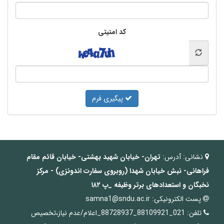
کد امنیتی
پیگیری فرم
نشانی:
آدرس:
تهران- خیابان شهید بهشتی- خیابان قائم مقام
فراهانی- نبش خیابان
شهدا
(روبروی سفارت اندونزی) - مرکز
نخبگان و استعدادهای برتر وظیفه
_پ
۱۸۲
پست الکترونیکی:
samna1@sndu.ac.ir
تلفن:
021_88109921_88728937_اعلام/عدم نیاز،تخصیص