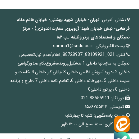
نشانی:
آدرس:
تهران- خیابان شهید بهشتی- خیابان قائم مقام
فراهانی- نبش خیابان
شهدا
(روبروی سفارت اندونزی) - مرکز
نخبگان و استعدادهای برتر وظیفه
_پ
۱۸۲
پست الکترونیکی:
samna1@sndu.ac.ir
تلفن:
021_88109921_88728937_اعلام/عدم نیاز،تخصیص
نخبگان به سازمانها داخلی 1 ،تشکیل‌پرونده،شروع‌بکار،صدورگواهی
داخلی 2 ،دوره آموزش نظامی داخلی 3 ،پایان کار داخلی 4 ،کامنت و
سایت داخلی 5 ،دبیرخانه داخلی 6، تفاهم نامه داخلی 7 ،طرح و برنامه
داخلی 8 ،اپراتور داخلی0
دورنگار:
88555911-021
کدپستی:
۱۵۸۶۷۵۵۴۱۴
ساعات پاسخگویی:
شنبه تا چهارشنبه
ساعات کاری:
۸:۰۰ صبح الی ۱۲:۰۰ ظهر